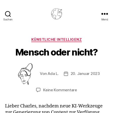
Suchen
Menü
postlagernd.org
Kategorien
KÜNSTLICHE INTELLIGENZ
Mensch oder nicht?
Beitragsautor
Von
Ada L.
20. Januar 2023
Beitragsdatum
zu
Keine Kommentare
Mensch
oder
Lieber Charles, nachdem neue KI-Werkzeuge
nicht?
zur Generierung von Content zur Verfügung