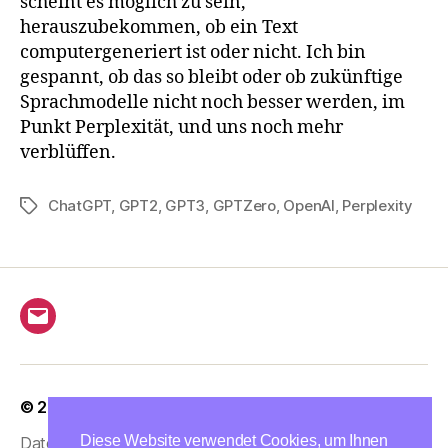
scheint es möglich zu sein,
herauszubekommen, ob ein Text
computergeneriert ist oder nicht. Ich bin
gespannt, ob das so bleibt oder ob zukünftige
Sprachmodelle nicht noch besser werden, im
Punkt Perplexität, und uns noch mehr
verblüffen.
ChatGPT
,
GPT2
,
GPT3
,
GPTZero
,
OpenAI
,
Perplexity
Schlagwörter
E-
Mail
© 2026
postlagernd.org
Hoch
↑
Diese Website verwendet Cookies, um Ihnen
Datenschutzerklärung