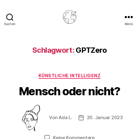
Suchen
Menü
postlagernd.org
Schlagwort:
GPTZero
Kategorien
KÜNSTLICHE INTELLIGENZ
Mensch oder nicht?
Beitragsautor
Von
Ada L.
20. Januar 2023
Beitragsdatum
zu
Keine Kommentare