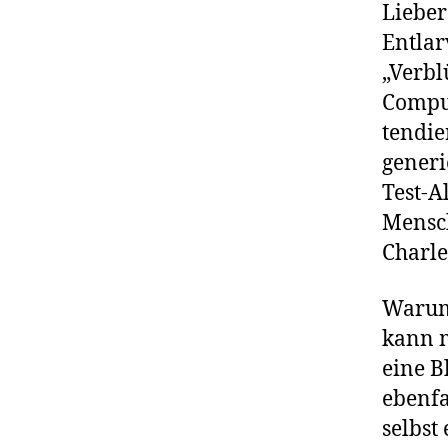
Lieber
Entlar
„Verbl
Comput
tendie
generi
Test-A
Mensch
Charle
Warum 
kann m
eine B
ebenfa
selbst