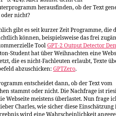
erprogramm herausfinden, ob der Text gene
oder nicht?
hlich gibt es seit kurzer Zeit Programme, die 
ichtlich können, beispielsweise das frei zugän
kommerzielle Tool
GPT-2 Output Detector De
ton-Student hat über Weihnachten eine Webs
etzt, die es nicht-Fachleuten erlaubt, Texte üb
efeld abzuschicken:
GPTZero
.
ogramm entscheidet dann, ob der Text vom
en stammt oder nicht. Die Nachfrage ist ries
 die Webseite meistens überlastet. Nun frage ic
lieber Charles, wie sicher diese Einschätzung i
gebnis wird eine Wahrscheinlichkeit angege