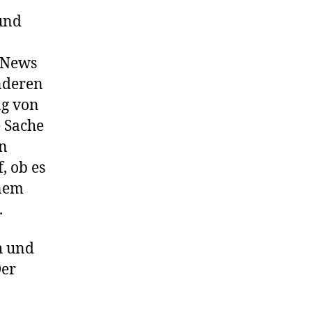
und
e News
nderen
ng von
e Sache
en
, ob es
inem
.
h und
Der