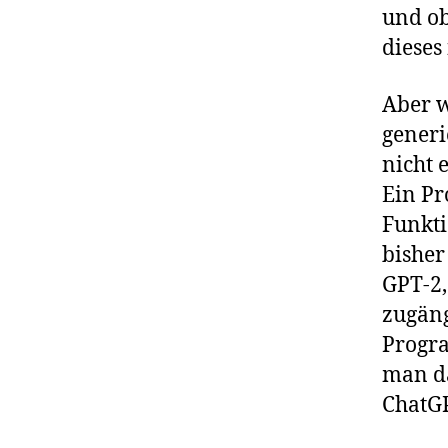
und ob
diese
Aber 
generi
nicht 
Ein Pr
Funkti
bisher
GPT-2,
zugäng
Progra
man da
ChatGP