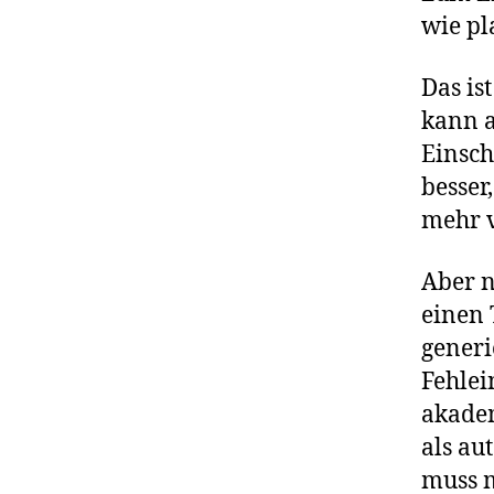
wie pl
Das is
kann a
Einsch
besser,
mehr v
Aber n
einen 
generi
Fehlei
akadem
als au
muss m