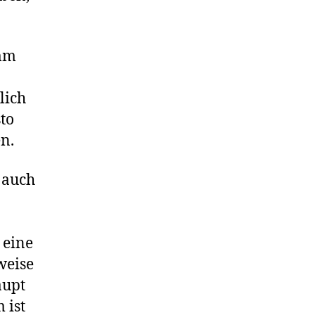
amm
lich
sto
en.
 auch
 eine
weise
aupt
 ist