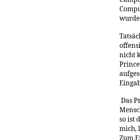
Comput
wurde 
Tatsäc
offens
nicht 
Prince
aufges
Eingab
Das Pr
Mensch
so ist
mich, 
Zum Er