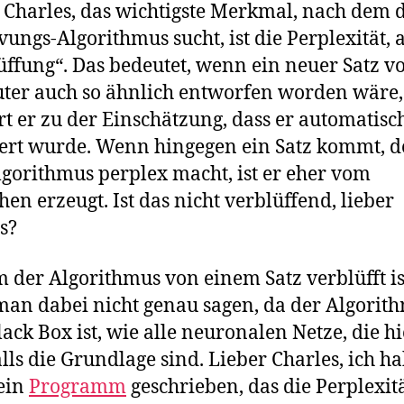
 Charles, das wichtigste Merkmal, nach dem 
vungs-Algorithmus sucht, ist die Perplexität, 
üffung“. Das bedeutet, wenn ein neuer Satz 
er auch so ähnlich entworfen worden wäre,
rt er zu der Einschätzung, dass er automatisc
ert wurde. Wenn hingegen ein Satz kommt, d
lgorithmus perplex macht, ist er eher vom
en erzeugt. Ist das nicht verblüffend, lieber
s?
der Algorithmus von einem Satz verblüfft is
an dabei nicht genau sagen, da der Algorit
lack Box ist, wie alle neuronalen Netze, die hi
lls die Grundlage sind. Lieber Charles, ich h
 ein
Programm
geschrieben, das die Perplexit