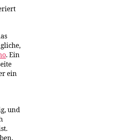
riert
das
gliche,
mo
. Ein
eite
er ein
ig, und
h
st.
ben,