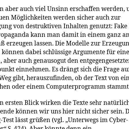
n aber auch viel Unsinn erschaffen werden, 
uen Möglichkeiten werden sicher auch zur
ung von destruktiven Inhalten genutzt: Fak
ropaganda kann man damit in einem ganz a
 erzeugen lassen. Die Modelle zur Erzeugu
 können dabei schlüssige Argumente für ein
n, aber auch genausogut den entgegengesetzt
unkt einnehmen. Es drängt sich die Frage auf
Weg gibt, herauszufinden, ob der Text von e
hen oder einem Computerprogramm stammt
n ersten Blick wirken die Texte sehr natürlic
sende können wir uns hier nicht sicher sein. 
-Test lässt grüßen (vgl. „Unterwegs im Cyber-
“ S. 424). Aber könnte denn ein