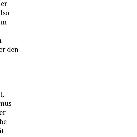
der
also
vom
h
er den
t,
hmus
er
abe
ät