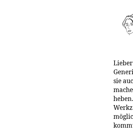
B
Lieber
Generi
sie au
machen
heben
Werkz
möglic
kommu