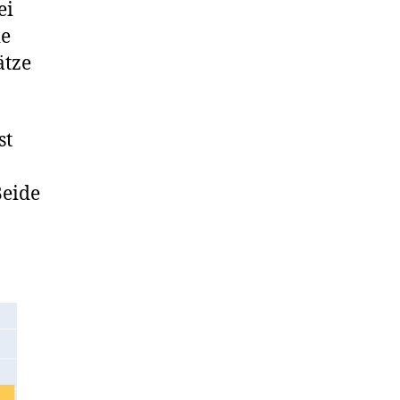
ei
ie
ätze
st
Beide