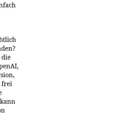
infach
htlich
nden?
 die
penAI,
sion,
 frei
e
 kann
on