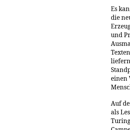
Es kan
die ne
Erzeug
und P
Ausmaß
Texten
liefer
Standp
einen 
Mensc
Auf de
als Le
Turing
Camper